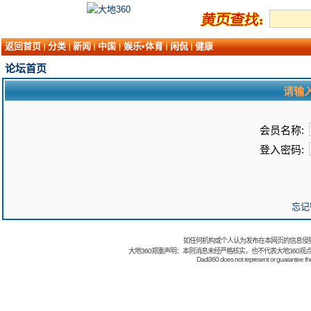
返回首页
分类
新闻
中国
娱乐•体育
闲侃
健康
论坛首页
请输
会员名称:
登入密码:
忘记
如任何机构或个人认为发布在本网页的信息侵
大地360郑重声明：本则消息未经严格核实，也不代表大地360观
Dadi360 does not represent or guarantee the t