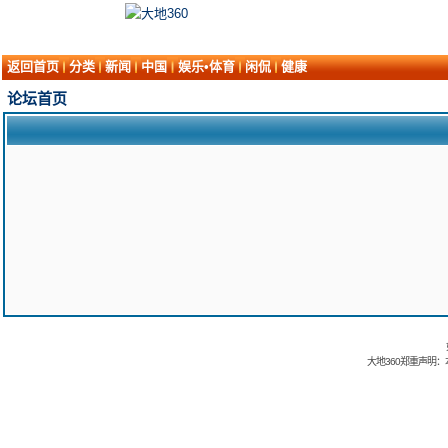
返回首页
分类
新闻
中国
娱乐•体育
闲侃
健康
论坛首页
大地360郑重声明