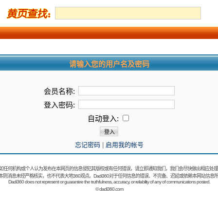
请输入您的用户名及密码
会员名称:
登入密码:
自动登入:
忘记密码
|
启用我的帐号
如任何机构或个人认为发布在本网页的信息侵犯其版权或有任何错误，请立即通知我们，我们会尽快做出相应处理
：本则消息未经严格核实，也不代表大地360观点。Dadi360对于任何信息的错误、不完备、迟延或依赖本网站信息
Dadi360 does not represent or guarantee the truthfulness, accuracy, or reliability of any of communications posted.
©
dadi360.com