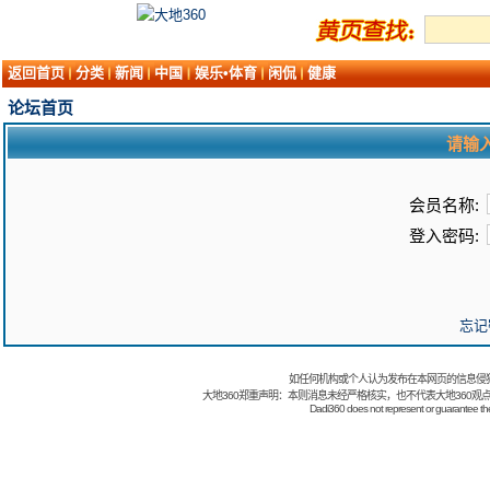
返回首页
分类
新闻
中国
娱乐•体育
闲侃
健康
论坛首页
请输
会员名称:
登入密码:
忘记
如任何机构或个人认为发布在本网页的信息侵
大地360郑重声明：本则消息未经严格核实，也不代表大地360观
Dadi360 does not represent or guarantee the t