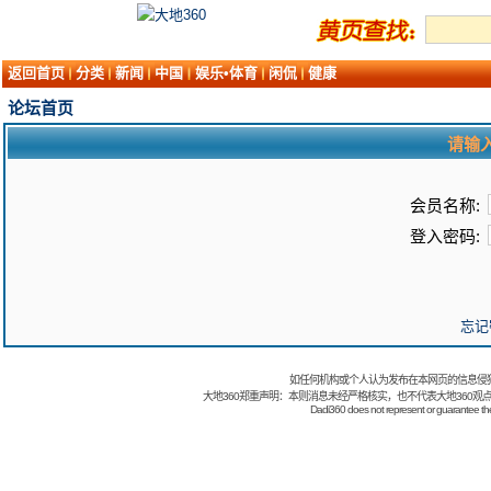
返回首页
分类
新闻
中国
娱乐•体育
闲侃
健康
论坛首页
请输
会员名称:
登入密码:
忘记
如任何机构或个人认为发布在本网页的信息侵
大地360郑重声明：本则消息未经严格核实，也不代表大地360观
Dadi360 does not represent or guarantee the t