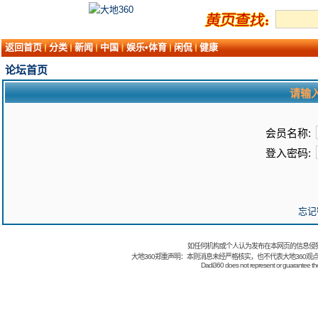
返回首页
分类
新闻
中国
娱乐•体育
闲侃
健康
论坛首页
请输
会员名称:
登入密码:
忘记
如任何机构或个人认为发布在本网页的信息侵
大地360郑重声明：本则消息未经严格核实，也不代表大地360观
Dadi360 does not represent or guarantee the t