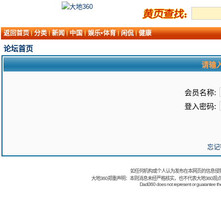
返回首页
分类
新闻
中国
娱乐•体育
闲侃
健康
论坛首页
请输
会员名称:
登入密码:
忘记
如任何机构或个人认为发布在本网页的信息侵
大地360郑重声明：本则消息未经严格核实，也不代表大地360观
Dadi360 does not represent or guarantee the t