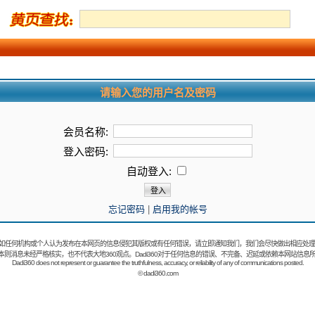
请输入您的用户名及密码
会员名称:
登入密码:
自动登入:
忘记密码
|
启用我的帐号
如任何机构或个人认为发布在本网页的信息侵犯其版权或有任何错误，请立即通知我们，我们会尽快做出相应处理
：本则消息未经严格核实，也不代表大地360观点。Dadi360对于任何信息的错误、不完备、迟延或依赖本网站信息
Dadi360 does not represent or guarantee the truthfulness, accuracy, or reliability of any of communications posted.
©
dadi360.com