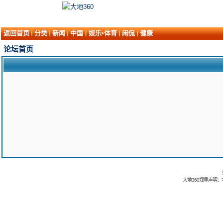
返回首页
分类
新闻
中国
娱乐•体育
闲侃
健康
论坛首页
大地360郑重声明