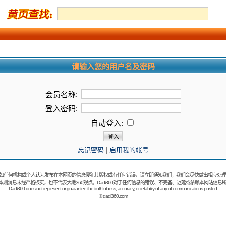
请输入您的用户名及密码
会员名称:
登入密码:
自动登入:
忘记密码
|
启用我的帐号
如任何机构或个人认为发布在本网页的信息侵犯其版权或有任何错误，请立即通知我们，我们会尽快做出相应处理
：本则消息未经严格核实，也不代表大地360观点。Dadi360对于任何信息的错误、不完备、迟延或依赖本网站信息
Dadi360 does not represent or guarantee the truthfulness, accuracy, or reliability of any of communications posted.
©
dadi360.com