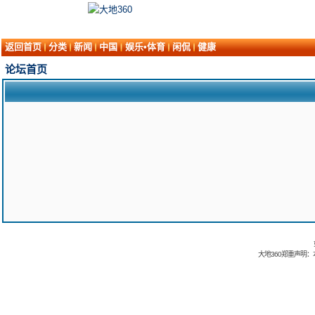
返回首页
分类
新闻
中国
娱乐•体育
闲侃
健康
论坛首页
大地360郑重声明