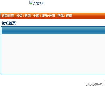
返回首页
分类
新闻
中国
娱乐•体育
闲侃
健康
论坛首页
大地360郑重声明