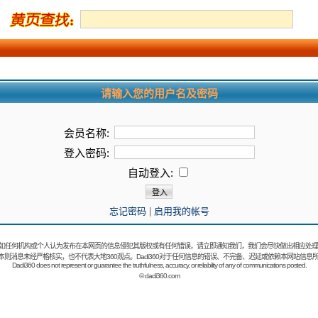
请输入您的用户名及密码
会员名称:
登入密码:
自动登入:
忘记密码
|
启用我的帐号
如任何机构或个人认为发布在本网页的信息侵犯其版权或有任何错误，请立即通知我们，我们会尽快做出相应处理
：本则消息未经严格核实，也不代表大地360观点。Dadi360对于任何信息的错误、不完备、迟延或依赖本网站信息
Dadi360 does not represent or guarantee the truthfulness, accuracy, or reliability of any of communications posted.
©
dadi360.com