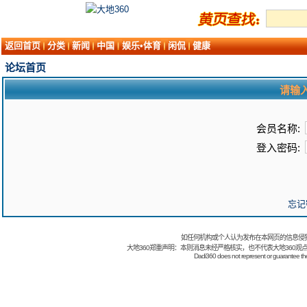
返回首页
分类
新闻
中国
娱乐•体育
闲侃
健康
论坛首页
请输
会员名称:
登入密码:
忘记
如任何机构或个人认为发布在本网页的信息侵
大地360郑重声明：本则消息未经严格核实，也不代表大地360观
Dadi360 does not represent or guarantee the t