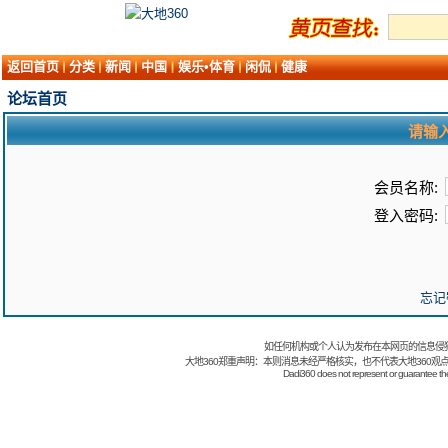
返回首页
分类
新闻
中国
娱乐•体育
闲侃
健康
论坛首页
请输
会员名称:
登入密码:
忘记
如任何机构或个人认为发布在本网页的信息侵
大地360郑重声明：本则消息未经严格核实，也不代表大地360观
Dadi360 does not represent or guarantee the t