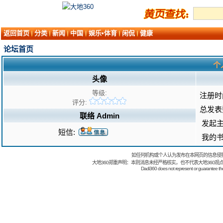
返回首页
分类
新闻
中国
娱乐•体育
闲侃
健康
论坛首页
个人
头像
等级:
注册时
评分:
总发表
联络 Admin
发起主
短信:
我的书
如任何机构或个人认为发布在本网页的信息侵
大地360郑重声明：本则消息未经严格核实，也不代表大地360观
Dadi360 does not represent or guarantee the t